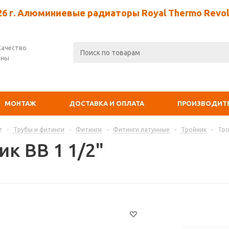
26 г. Алюминиевые радиаторы Royal Thermo Revolu
Качество
ены
МОНТАЖ
ДОСТАВКА И ОПЛАТА
ПРОИЗВОДИТ
г
-
Трубы и фитинги
-
Фитинги
-
Фитинги латунные
-
Тройник
-
Тро
к ВВ 1 1/2"