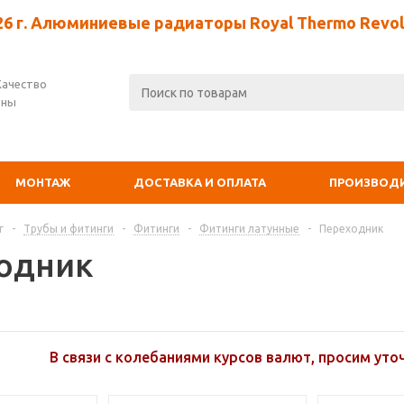
26 г. Алюминиевые радиаторы Royal Thermo Revolu
Качество
ены
МОНТАЖ
ДОСТАВКА И ОПЛАТА
ПРОИЗВОД
г
-
Трубы и фитинги
-
Фитинги
-
Фитинги латунные
-
Переходник
одник
В связи с колебаниями курсов валют, просим уто