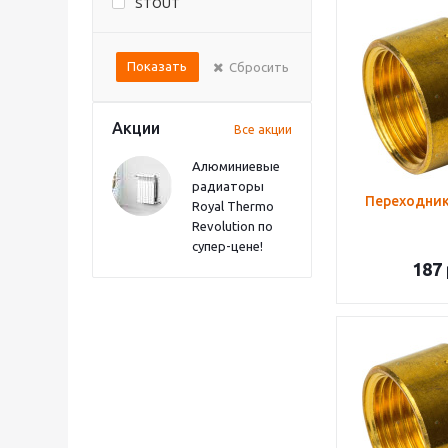
STOUT
Показать
Сбросить
Акции
Все акции
Алюминиевые
радиаторы
Переходник
Royal Thermo
Revolution по
супер-цене!
187