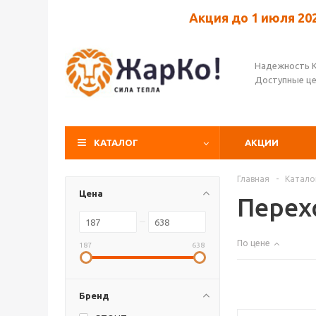
Акция до 1 июля 20
Надежность 
Доступные ц
КАТАЛОГ
АКЦИИ
Главная
-
Катало
Цена
Перех
По цене
187
638
Бренд