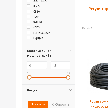
ECO-FLEX
ELKA
Регулятор
ICMA
ITAP
ЖАРКО
НЗГА
По цене
ТЕПЛОДАР
Турция
Максимальная
мощность, кВт
0
15
Вес, кг
Рукав арм
Показать
Сбросить
кислород