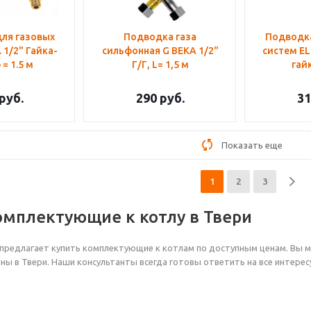
ля газовых
Подводка газа
Подводка
 1/2" Гайка-
сильфонная G BEKA 1/2"
систем EL
= 1.5 м
Г/Г, L= 1,5 м
гайк
руб.
290
руб.
31
Показать еще
1
2
3
омплектующие к котлу в Твери
предлагает купить комплектующие к котлам по доступным ценам. Вы 
ны в Твери. Наши консультанты всегда готовы ответить на все интере