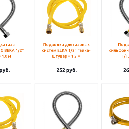
ка газа
Подводка для газовых
Подв
G BEKA 1/2"
систем ELKA 1/2" Гайка-
сильфонна
= 1.0 м
штуцер = 1.2 м
Г/Г,
руб.
252
руб.
26