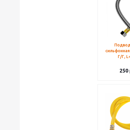
Подвод
сильфонная 
Г/Г, L
250