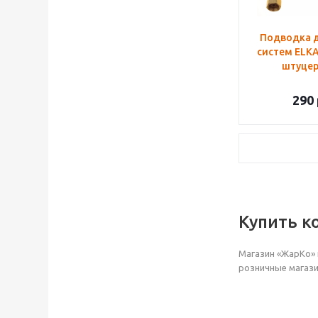
Подводка д
систем ELKA
штуцер 
290
Купить к
Магазин «ЖарКо» 
розничные магази