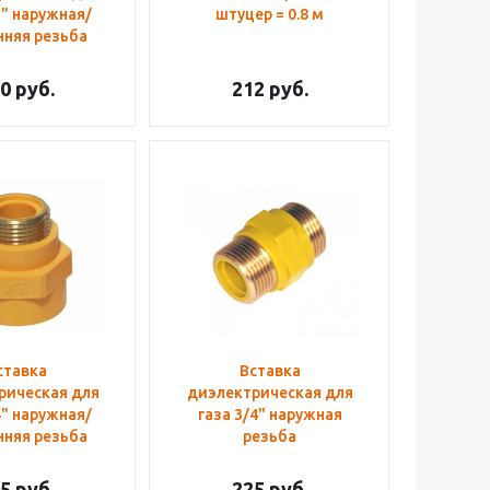
2" наружная/
штуцер = 0.8 м
нняя резьба
0
руб.
212
руб.
ставка
Вставка
рическая для
диэлектрическая для
4" наружная/
газа 3/4" наружная
нняя резьба
резьба
5
руб.
225
руб.