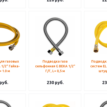
ля газовых
Подводка газа
Подводка
 1/2" Гайка-
сильфонная G BEKA 1/2"
систем EL
= 1.0 м
Г/Г, L= 0,5 м
штуц
руб.
230
руб.
23