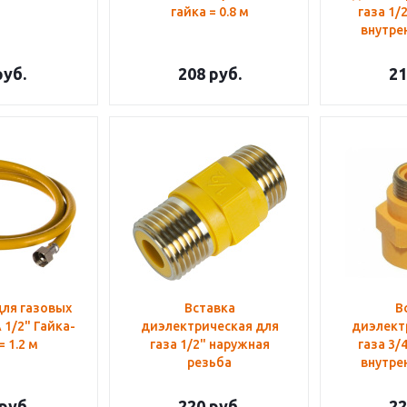
гайка = 0.8 м
газа 1/
внутре
уб.
208
руб.
21
ля газовых
Вставка
В
 1/2" Гайка-
диэлектрическая для
диэлект
= 1.2 м
газа 1/2" наружная
газа 3/
резьба
внутре
руб.
220
руб.
22