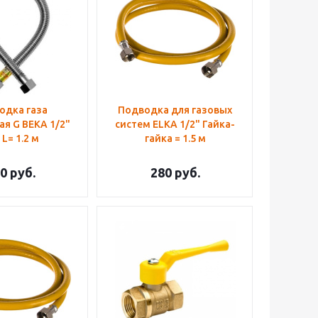
одка газа
Подводка для газовых
я G BEKA 1/2"
систем ELKA 1/2" Гайка-
 L= 1.2 м
гайка = 1.5 м
0
руб.
280
руб.