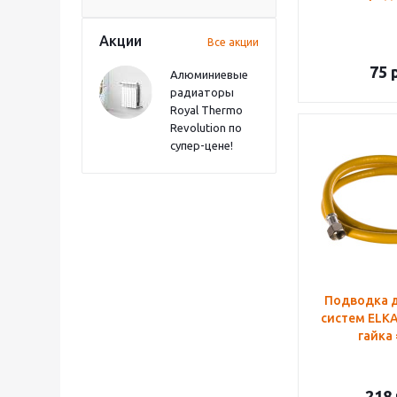
Акции
Все акции
75
р
Алюминиевые
радиаторы
Royal Thermo
Revolution по
супер-цене!
Подводка д
систем ELKA
гайка 
218