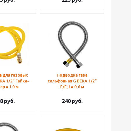
 для газовых
Подводка газа
KA 1/2" Гайка-
сильфонная G BEKA 1/2"
ер = 1.0 м
Г/Г, L= 0,6 м
8
руб.
240
руб.