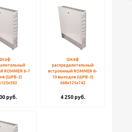
Шкаф
Шкаф
делительный
распределительный
ый ROMMER 6-7
встроенный ROMMER 8-
ов (ШРВ-2)
10 выходов (ШРВ-3)
х125х592
668х125х742
00
руб.
4 250
руб.