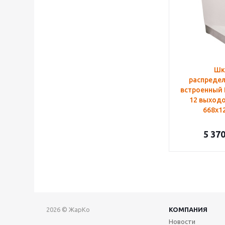
Шк
распреде
встроенный
12 выходо
668х1
5 37
2026 © ЖарКо
КОМПАНИЯ
Новости