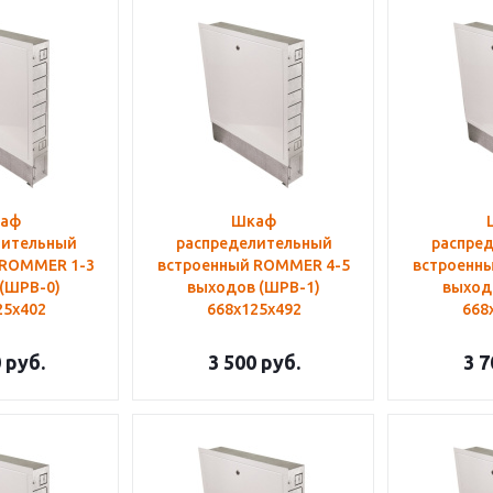
аф
Шкаф
лительный
распределительный
распре
 ROMMER 1-3
встроенный ROMMER 4-5
встроенн
(ШРВ-0)
выходов (ШРВ-1)
выход
25х402
668х125х492
668
0
руб.
3 500
руб.
3 7