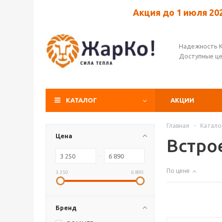
Акция до 1 июля 20
Надежность 
Доступные ц
КАТАЛОГ
АКЦИИ
Главная
-
Катало
Цена
Встро
По цене
3 250
6 890
Бренд