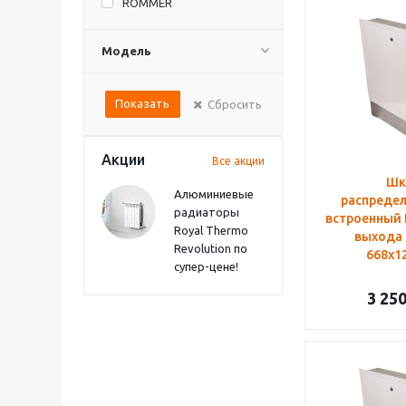
ROMMER
Модель
Показать
Сбросить
Акции
Все акции
Шк
Алюминиевые
распреде
радиаторы
встроенный
Royal Thermo
выхода 
Revolution по
668х1
супер-цене!
3 25