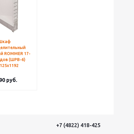
Шкаф
делительный
ый ROMMER 17-
дов (ШРВ-6)
125х1192
90
руб.
+7 (4822) 418-425