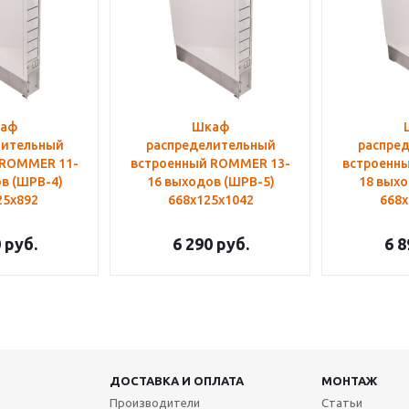
аф
Шкаф
лительный
распределительный
распре
 ROMMER 11-
встроенный ROMMER 13-
встроенн
в (ШРВ-4)
16 выходов (ШРВ-5)
18 выхо
25х892
668х125х1042
668х
0
руб.
6 290
руб.
6 8
ДОСТАВКА И ОПЛАТА
МОНТАЖ
Производители
Статьи