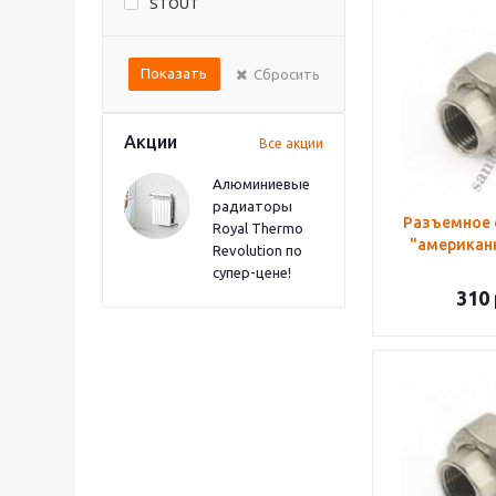
STOUT
Показать
Сбросить
Акции
Все акции
Алюминиевые
радиаторы
Разъемное 
Royal Thermo
"американк
Revolution по
супер-цене!
310