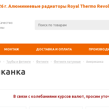
26 г. Алюминиевые радиаторы Royal Thermo Revolu
Качество
ены
МОНТАЖ
ДОСТАВКА И ОПЛАТА
ПРОИЗВОД
г
-
Трубы и фитинги
-
Фитинги
-
Фитинги латунные
-
Американка
канка
В связи с колебаниями курсов валют, просим уто