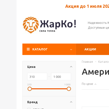
Акция до 1 июля 20
Надежность 
Доступные ц
КАТАЛОГ
АКЦИИ
Главная
-
Катало
Цена
Амери
По цене
310
1 000
Бренд