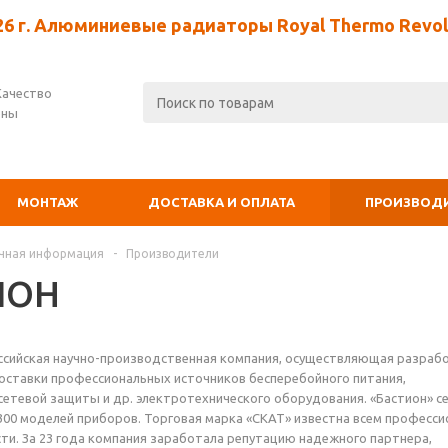
26 г. Алюминиевые радиаторы Royal Thermo Revolu
Качество
ены
МОНТАЖ
ДОСТАВКА И ОПЛАТА
ПРОИЗВОД
чная информация
-
Производители
ИОН
сийская научно-производственная компания, осуществляющая разрабо
оставки профессиональных источников бесперебойного питания,
сетевой защиты и др. электротехнического оборудования. «Бастион» с
300 моделей приборов. Торговая марка «СКАТ» известна всем професс
ти. За 23 года компания заработала репутацию надежного партнера,