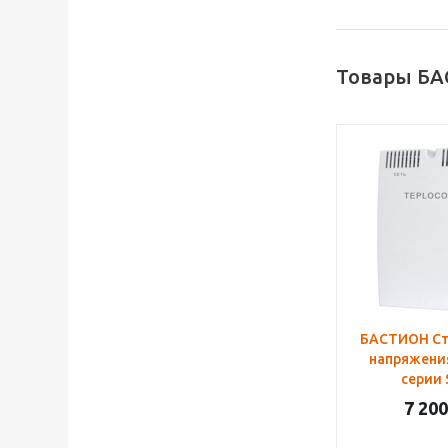
Товары БА
БАСТИОН Ст
напряжени
серии 
7 200