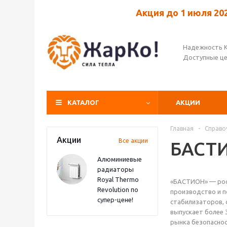
Акция до 1 июля 20
Надежность 
Доступные ц
КАТАЛОГ
АКЦИИ
Главная
-
Справо
Акции
Все акции
БАСТ
Алюминиевые
радиаторы
Royal Thermo
«БАСТИОН»
— рос
Revolution по
производство и п
супер-цене!
стабилизаторов, 
выпускает более 
рынка безопаснос