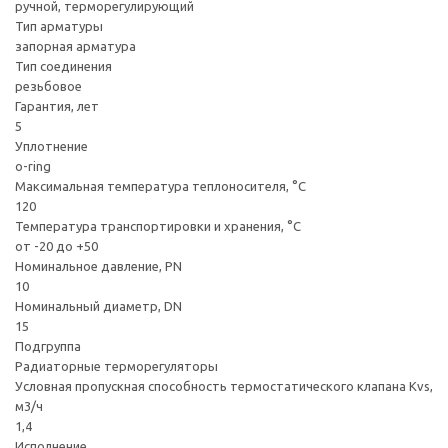
ручной, терморегулирующий
Тип арматуры
запорная арматура
Тип соединения
резьбовое
Гарантия, лет
5
Уплотнение
o-ring
Максимальная температура теплоносителя, °С
120
Температура транспортировки и хранения, °С
от -20 до +50
Номинальное давление, PN
10
Номинальный диаметр, DN
15
Подгруппа
Радиаторные терморегуляторы
Условная пропускная способность термостатического клапана Kvs,
м3/ч
1,4
Исполнение