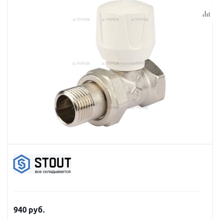
940
руб.