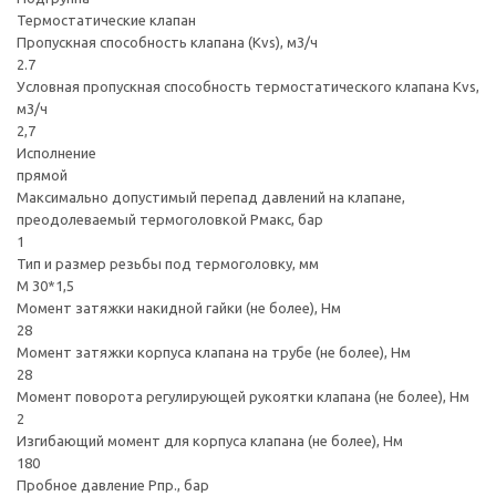
Термостатические клапан
Пропускная способность клапана (Kvs), м3/ч
2.7
Условная пропускная способность термостатического клапана Kvs,
м3/ч
2,7
Исполнение
прямой
Максимально допустимый перепад давлений на клапане,
преодолеваемый термоголовкой Рмакс, бар
1
Тип и размер резьбы под термоголовку, мм
M 30*1,5
Момент затяжки накидной гайки (не более), Нм
28
Момент затяжки корпуса клапана на трубе (не более), Нм
28
Момент поворота регулирующей рукоятки клапана (не более), Нм
2
Изгибающий момент для корпуса клапана (не более), Нм
180
Пробное давление Pпр., бар