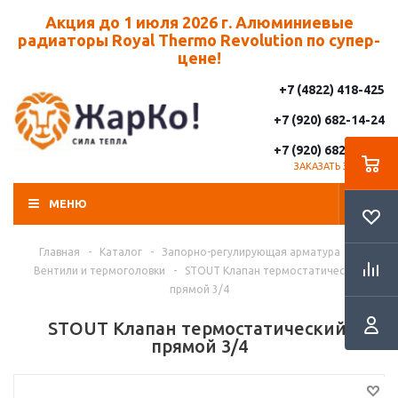
Акция до 1 июля 2026 г. Алюминиевые
радиаторы Royal Thermo Revolution по супер-
цене!
+7 (4822) 418-425
+7 (920) 682-14-24
+7 (920) 682-14-25
ЗАКАЗАТЬ ЗВОНОК
МЕНЮ
Главная
-
Каталог
-
Запорно-регулирующая арматура
-
Вентили и термоголовки
-
STOUT Клапан термостатический,
прямой 3/4
STOUT Клапан термостатический,
прямой 3/4