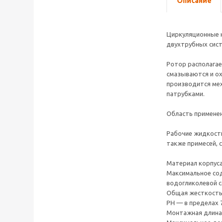
Описание
Циркуляционные н
двухтрубных сист
Ротор располагае
смазываются и о
производится мех
патрубками.
Область применен
Рабочие жидкости
также примесей, 
Материал корпуса
Максимальное сод
водогликолевой с
Общая жесткость 
PH — в пределах 7
Монтажная длина 