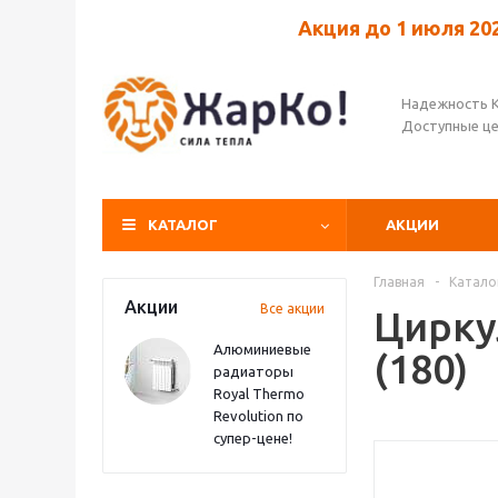
Акция до 1 июля 20
Надежность 
Доступные ц
КАТАЛОГ
АКЦИИ
Главная
-
Катало
Акции
Все акции
Цирку
Алюминиевые
(180)
радиаторы
Royal Thermo
Revolution по
супер-цене!