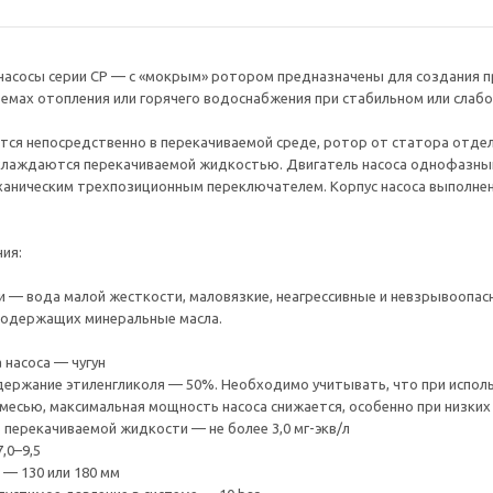
асосы серии CP — с «мокрым» ротором предназначены для создания п
емах отопления или горячего водоснабжения при стабильном или слаб
тся непосредственно в перекачиваемой среде, ротор от статора отде
хлаждаются перекачиваемой жидкостью. Двигатель насоса однофазный
аническим трехпозиционным переключателем. Корпус насоса выполнен
ия:
 — вода малой жесткости, маловязкие, неагрессивные и невзрывоопас
содержащих минеральные масла.
 насоса — чугун
ержание этиленгликоля — 50%. Необходимо учитывать, что при исполь
месью, максимальная мощность насоса снижается, особенно при низки
перекачиваемой жидкости — не более 3,0 мг-экв/л
,0–9,5
— 130 или 180 мм