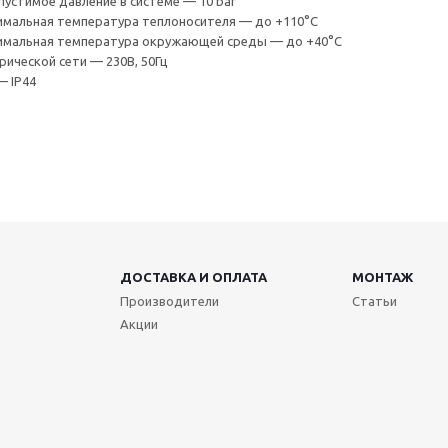
устимое давление в системе — 10 bar
имальная температура теплоносителя — до +110°С
имальная температура окружающей среды — до +40°С
ической сети — 230В, 50Гц
— IP44
ДОСТАВКА И ОПЛАТА
МОНТАЖ
Производители
Статьи
Акции