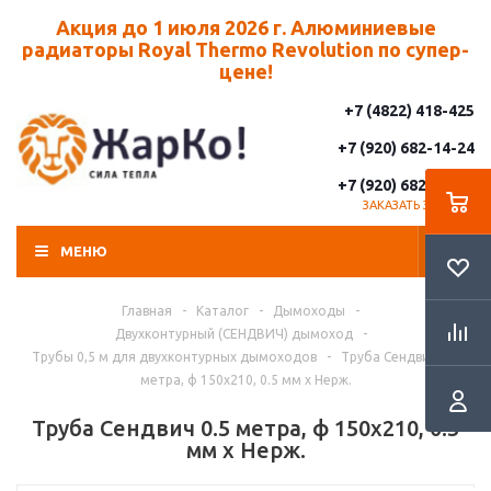
Акция до 1 июля 2026 г. Алюминиевые
радиаторы Royal Thermo Revolution по супер-
цене!
+7 (4822) 418-425
+7 (920) 682-14-24
+7 (920) 682-14-25
ЗАКАЗАТЬ ЗВОНОК
МЕНЮ
Главная
-
Каталог
-
Дымоходы
-
Двухконтурный (СЕНДВИЧ) дымоход
-
Трубы 0,5 м для двухконтурных дымоходов
-
Труба Сендвич 0.5
метра, ф 150х210, 0.5 мм х Нерж.
Труба Сендвич 0.5 метра, ф 150х210, 0.5
мм х Нерж.