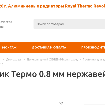
26 г. Алюминиевые радиаторы Royal Thermo Revolu
Качество
ены
МОНТАЖ
ДОСТАВКА И ОПЛАТА
ПРОИЗВОДИТ
г
-
Дымоходы
-
Двухконтурный (СЕНДВИЧ) дымоход
-
Тройники для 
210
ик Термо 0.8 мм нержавей