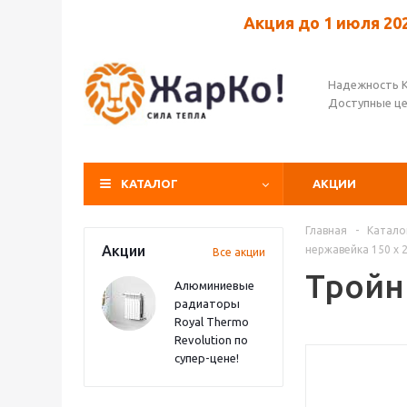
Акция до 1 июля 20
Надежность 
Доступные ц
КАТАЛОГ
АКЦИИ
Главная
-
Катало
Акции
нержавейка 150 х 
Все акции
Тройн
Алюминиевые
радиаторы
Royal Thermo
Revolution по
супер-цене!