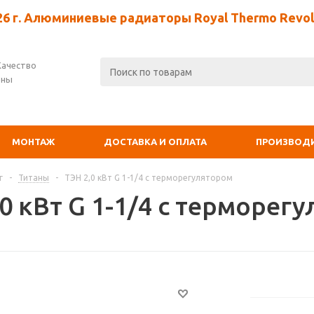
26 г. Алюминиевые радиаторы Royal Thermo Revolu
Качество
ены
МОНТАЖ
ДОСТАВКА И ОПЛАТА
ПРОИЗВОД
г
-
Титаны
-
ТЭН 2,0 кВт G 1-1/4 с терморегулятором
0 кВт G 1-1/4 с терморег