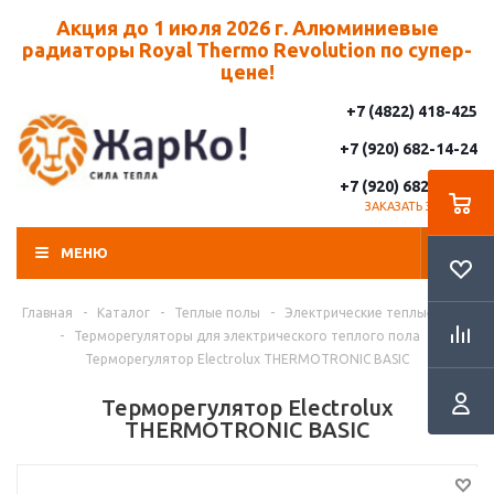
Акция до 1 июля 2026 г. Алюминиевые
радиаторы Royal Thermo Revolution по супер-
цене!
+7 (4822) 418-425
+7 (920) 682-14-24
+7 (920) 682-14-25
ЗАКАЗАТЬ ЗВОНОК
МЕНЮ
Главная
-
Каталог
-
Теплые полы
-
Электрические теплые полы
-
Терморегуляторы для электрического теплого пола
-
Терморегулятор Electrolux THERMOTRONIC BASIC
Терморегулятор Electrolux
THERMOTRONIC BASIC