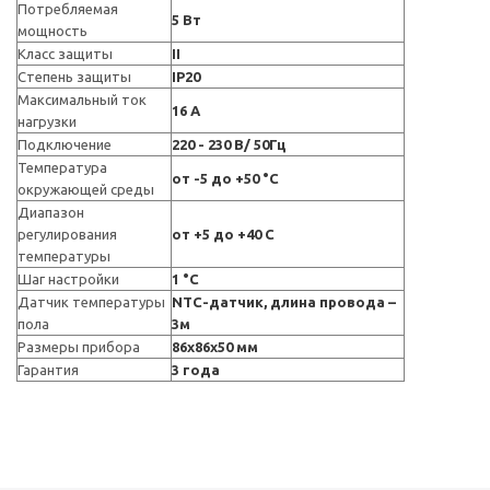
Потребляемая
5 Вт
мощность
Класс защиты
II
Степень защиты
IP20
Максимальный ток
16 А
нагрузки
Подключение
220 - 230 В/ 50Гц
Температура
от -5 до +50 °С
окружающей среды
Диапазон
регулирования
от +5 до +40 С
температуры
Шаг настройки
1 °C
Датчик температуры
NTC-датчик, длина провода –
пола
3м
Размеры прибора
86x86x50 мм
Гарантия
3 года