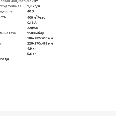
пловая мощность
17 кВт
сход топлива
1,7 кг/ч
ощность
40 Вт
3
ость
400 м
/час
0,18 А
220/50
ение газа
1500 мбар
186x282x460 мм
и
220х270х478 мм
4,9 кг
5,6 кг
 года