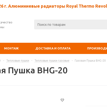
26 г. Алюминиевые радиаторы Royal Thermo Revolu
Качество
ены
МОНТАЖ
ДОСТАВКА И ОПЛАТА
ПРОИЗВОД
г
-
Тепловые пушки
-
Тепловые пушки газовые
-
Газовая Пушка BHG-20
ая Пушка BHG-20