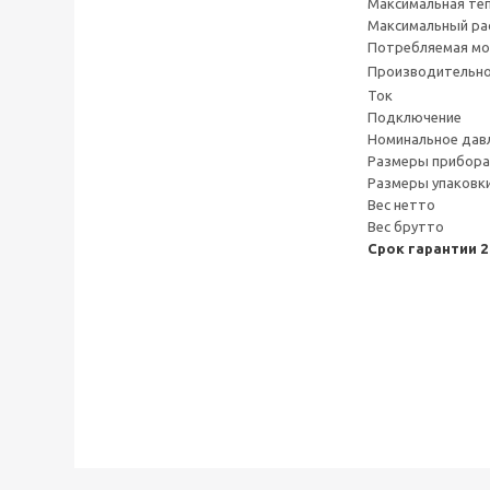
Максимальная те
Максимальный ра
Потребляемая м
Производительн
Ток
Подключение
Номинальное давл
Размеры прибора
Размеры упаковк
Вес нетто
Вес брутто
Срок гарантии 2