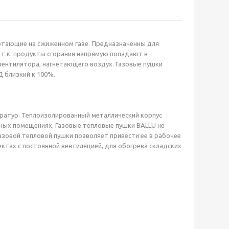
отающие на сжиженном газе. Предназначенны для
 т.к. продукты сгорания напрямую попадают в
вентилятора, нагнетающего воздух. Газовые пушки
 близкий к 100%.
ратур. Теплоизолированный металлический корпус
жных помещениях. Газовые тепловые пушки BALLU не
зовой тепловой пушки позволяет привести ее в рабочее
тах с постоянной вентиляцией, для обогрева складских