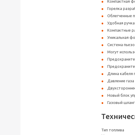
Компактная фо
Горелка разра
Облегченные 
Удобная ручка
Компактные ра
Уникальная ф
Система пьезо
Могут использ
Предохранител
Предохраните
Длина кабеля п
Давление газа 
Двухсторонне
Новый блок уп
Газовый шланг
Техничес
Тип топлива