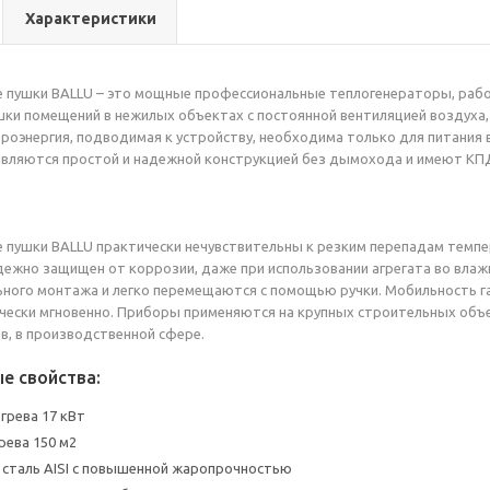
Характеристики
е пушки BALLU – это мощные профессиональные теплогенераторы, раб
шки помещений в нежилых объектах с постоянной вентиляцией воздуха,
роэнергия, подводимая к устройству, необходима только для питания 
являются простой и надежной конструкцией без дымохода и имеют КПД
 пушки BALLU практически нечувствительны к резким перепадам темпе
дежно защищен от коррозии, даже при использовании агрегата во вла
ного монтажа и легко перемещаются с помощью ручки. Мобильность га
чески мгновенно. Приборы применяются на крупных строительных объек
в, в производственной сфере.
е свойства:
грева 17 кВт
ева 150 м2
сталь AISI с повышенной жаропрочностью