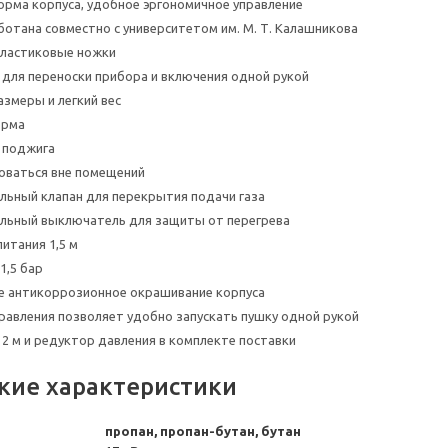
рма корпуса, удобное эргономичное управление
ботана совместно с университетом им. М. Т. Калашникова
пластиковые ножки
 для переноски прибора и включения одной рукой
змеры и легкий вес
орма
 поджига
оваться вне помещений
ьный клапан для перекрытия подачи газа
льный выключатель для защиты от перегрева
итания 1,5 м
1,5 бар
е антикоррозионное окрашивание корпуса
равления позволяет удобно запускать пушку одной рукой
 2 м и редуктор давления в комплекте поставки
кие характеристики
пропан, пропан-бутан, бутан