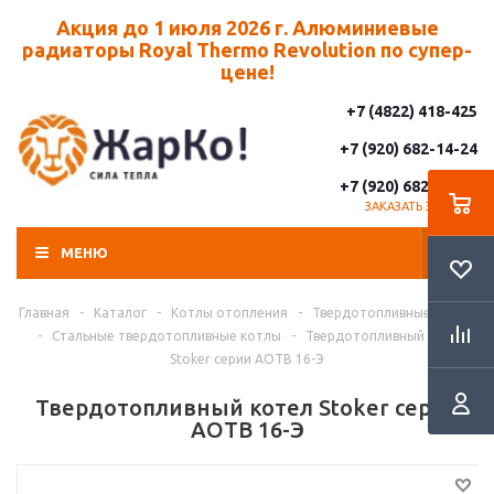
Акция до 1 июля 2026 г. Алюминиевые
радиаторы Royal Thermo Revolution по супер-
цене!
+7 (4822) 418-425
+7 (920) 682-14-24
+7 (920) 682-14-25
ЗАКАЗАТЬ ЗВОНОК
МЕНЮ
Главная
-
Каталог
-
Котлы отопления
-
Твердотопливные котлы
-
Стальные твердотопливные котлы
-
Твердотопливный котел
Stoker серии АОТВ 16-Э
Твердотопливный котел Stoker серии
АОТВ 16-Э