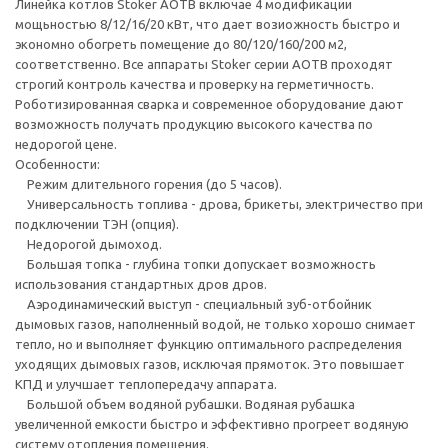
Линейка котлов Stoker АОТВ включае 4 модификации
мощьностью 8/12/16/20 кВт, что дает возиожность быстро и
экономно обогреть помещение до 80/120/160/200 м2,
соответственно. Все аппараты Stoker серии АОТВ проходят
строгий контроль качества и проверку на герметичность.
Роботизированная сварка и современное оборудование дают
возможность получать продукцию высокого качества по
недорогой цене.
Особенности:
Режим длительного горения (до 5 часов).
Универсальность топлива - дрова, брикеты, электричество при
подключении ТЭН (опция).
Недорогой дымоход.
Большая топка - глубина топки допускает возможность
использования стандартных дров дров.
Аэродинамический выступ - специальный зуб-отбойник
дымовых газов, наполненный водой, не только хорошо снимает
тепло, но и выполняет функцию оптимального распределения
уходящих дымовых газов, исключая прямоток. Это повышает
КПД и улучшает теплопередачу аппарата.
Большой объем водяной рубашки. Водяная рубашка
увеличенной емкости быстро и эффективно прогреет водяную
систему отопления помещения.