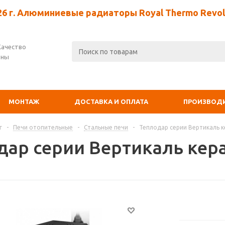
26 г. Алюминиевые радиаторы Royal Thermo Revolu
Качество
ены
МОНТАЖ
ДОСТАВКА И ОПЛАТА
ПРОИЗВОД
г
-
Печи отопительные
-
Стальные печи
-
Теплодар серии Вертикаль 
дар серии Вертикаль кер