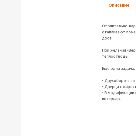
Описание
Отопительно-варо
отапливают помещ
дров.
При желании «Вер
теплоотводы.
Еще одна задача,
• Двухоборотная 
• Дверца с жарос
• В модификации 
интерьер.