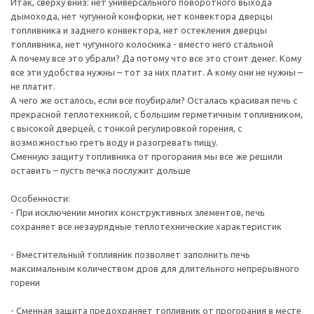
Итак, сверху вниз: нет универсального поворотного выхода
дымохода, нет чугунной конфорки, нет конвектора дверцы
топливника и заднего конвектора, нет остекления дверцы
топливника, нет чугунного колосника - вместо него стальной
А почему все это убрали? Да потому что все это стоит денег. Кому
все эти удобства нужны – тот за них платит. А кому они не нужны –
не платит.
А чего же осталось, если все поубирали? Осталась красивая печь с
прекрасной теплотехникой, с большим герметичным топливником,
с высокой дверцей, с тонкой регулировкой горения, с
возможностью греть воду и разогревать пищу.
Сменную защиту топливника от прогорания мы все же решили
оставить – пусть печка послужит дольше
Особенности:
- При исключении многих конструктивных элементов, печь
сохраняет все незаурядные теплотехнические характеристик
- Вместительный топливник позволяет заполнить печь
максимальным количеством дров для длительного непрерывного
горени
- Сменная защита предохраняет топливник от прогорания в месте