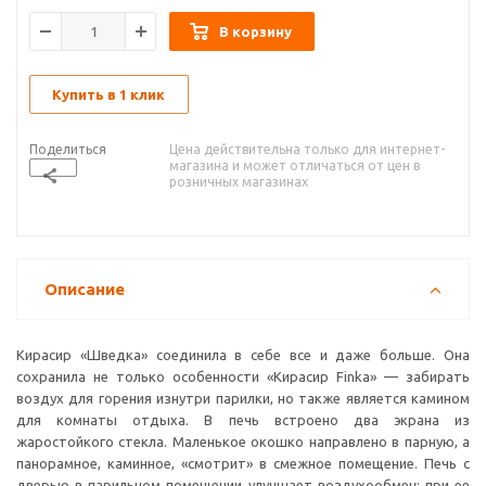
В корзину
Купить в 1 клик
Поделиться
Цена действительна только для интернет-
магазина и может отличаться от цен в
розничных магазинах
Описание
Кирасир «Шведка» соединила в себе все и даже больше. Она
сохранила не только особенности «Кирасир Finkа» — забирать
воздух для горения изнутри парилки, но также является камином
для комнаты отдыха. В печь встроено два экрана из
жаростойкого стекла. Маленькое окошко направлено в парную, а
панорамное, каминное, «смотрит» в смежное помещение. Печь с
дверью в парильном помещении улучшает воздухообмен: при ее