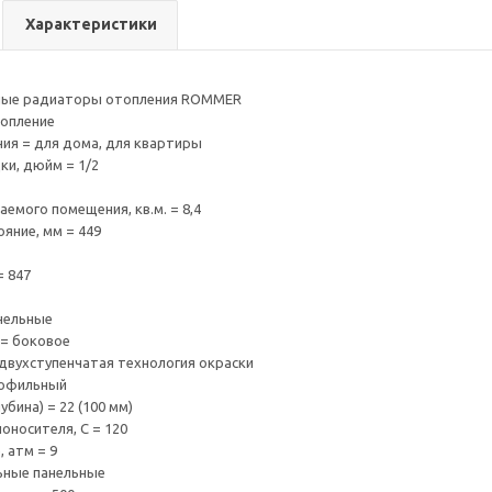
Характеристики
ные радиаторы отопления ROMMER
топление
ия = для дома, для квартиры
и, дюйм = 1/2
емого помещения, кв.м. = 8,4
яние, мм = 449
= 847
нельные
 = боковое
двухступенчатая технология окраски
рофильный
убина) = 22 (100 мм)
оносителя, С = 120
 атм = 9
ьные панельные