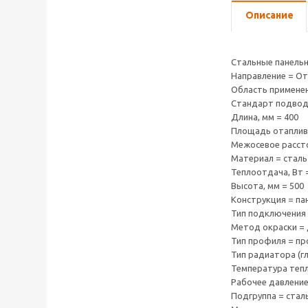
Описание
Стальные панель
Направление = О
Область применен
Стандарт подводк
Длина, мм = 400
Площадь отаплива
Межосевое рассто
Материал = сталь
Теплоотдача, Вт 
Высота, мм = 500
Конструкция = па
Тип подключения
Метод окраски = 
Тип профиля = п
Тип радиатора (гл
Температура тепл
Рабочее давление,
Подгруппа = стал