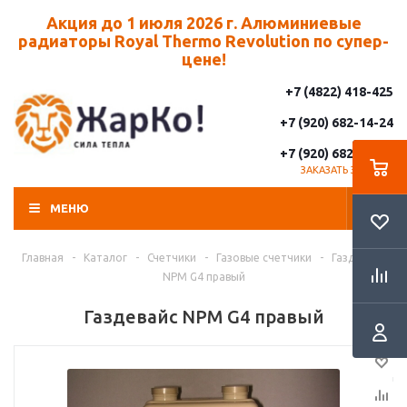
Акция до 1 июля 2026 г. Алюминиевые
радиаторы Royal Thermo Revolution по супер-
цене!
+7 (4822) 418-425
+7 (920) 682-14-24
+7 (920) 682-14-25
ЗАКАЗАТЬ ЗВОНОК
МЕНЮ
Главная
-
Каталог
-
Счетчики
-
Газовые счетчики
-
Газдевайс
NPM G4 правый
Газдевайс NPM G4 правый