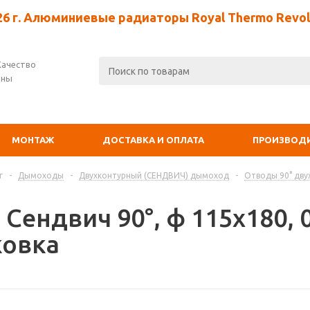
26 г. Алюминиевые радиаторы Royal Thermo Revolu
Качество
ены
МОНТАЖ
ДОСТАВКА И ОПЛАТА
ПРОИЗВОД
г
-
Дымоходы
-
Двухконтурный (СЕНДВИЧ) дымоход
-
Отводы 90° дву
Сендвич 90°, ф 115х180, 
овка