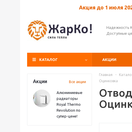
Акция до 1 июля 20
Надежность 
Доступные ц
КАТАЛОГ
АКЦИИ
Главная
-
Катало
Акции
Оцинковка
Все акции
Отвод 
Алюминиевые
радиаторы
Оцинк
Royal Thermo
Revolution по
супер-цене!