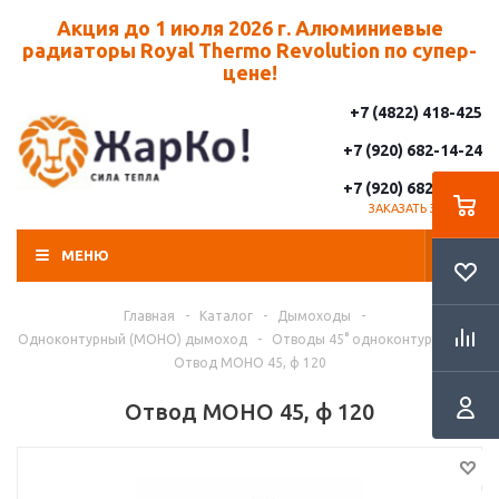
Акция до 1 июля 2026 г. Алюминиевые
радиаторы Royal Thermo Revolution по супер-
цене!
+7 (4822) 418-425
+7 (920) 682-14-24
+7 (920) 682-14-25
ЗАКАЗАТЬ ЗВОНОК
МЕНЮ
Главная
-
Каталог
-
Дымоходы
-
Одноконтурный (МОНО) дымоход
-
Отводы 45° одноконтурные
-
Отвод МОНО 45, ф 120
Отвод МОНО 45, ф 120