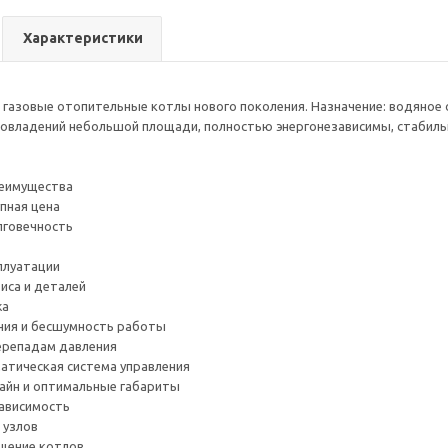
Характеристики
газовые отопительные котлы нового поколения. Назначение: водяное
владений небольшой площади, полностью энергонезависимы, стабильн
реимущества
пная цена
лговечность
плуатации
иса и деталей
жа
ния и бесшумность работы
ерепадам давления
атическая система управления
айн и оптимальные габариты
ависимость
 узлов
щение котлов