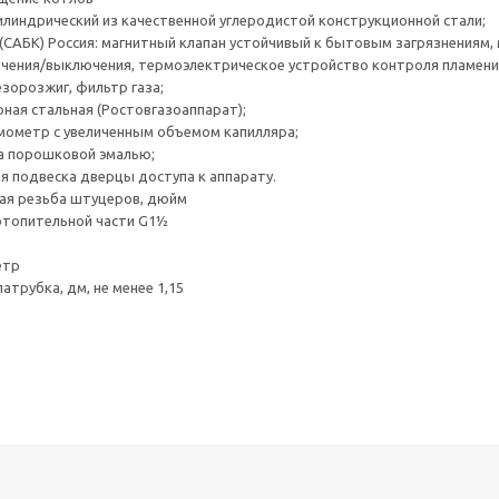
линдрический из качественной углеродистой конструкционной стали;
(САБК) Россия: магнитный клапан устойчивый к бытовым загрязнениям
чения/выключения, термоэлектрическое устройство контроля пламени
езорозжиг, фильтр газа;
ная стальная (Ростовгазоаппарат);
мометр с увеличенным объемом капилляра;
а порошковой эмалью;
 подвеска дверцы доступа к аппарату.
ая резьба штуцеров, дюйм
отопительной части G1½
етр
атрубка, дм, не менее 1,15