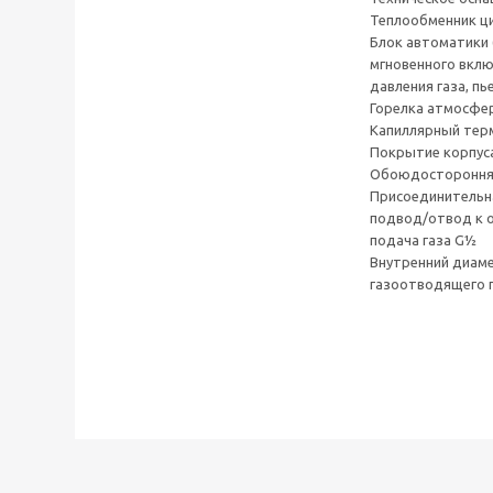
Теплообменник ци
Блок автоматики 
мгновенного вклю
давления газа, пь
Горелка атмосфер
Капиллярный тер
Покрытие корпус
Обоюдосторонняя
Присоединительн
подвод/отвод к 
подача газа G½
Внутренний диам
газоотводящего п