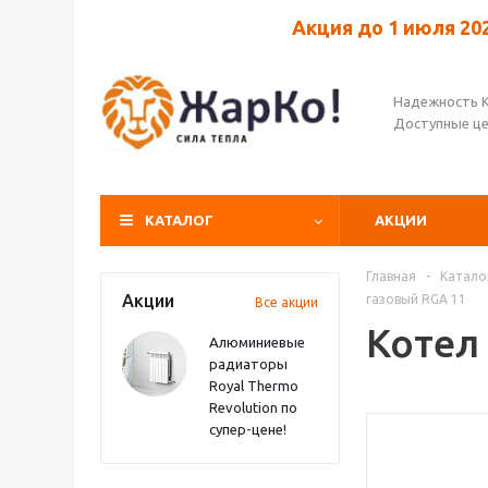
Акция до 1 июля 20
Надежность 
Доступные ц
КАТАЛОГ
АКЦИИ
Главная
-
Катало
Акции
газовый RGA 11
Все акции
Котел
Алюминиевые
радиаторы
Royal Thermo
Revolution по
супер-цене!