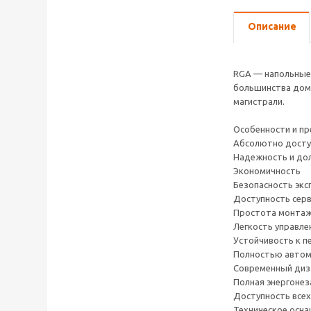
Описание
RGA — напольные 
большинства домо
магистрали.
Особенности и п
Абсолютно досту
Надежность и до
Экономичность
Безопасность экс
Доступность серв
Простота монта
Легкость управле
Устойчивость к п
Полностью автом
Современный диз
Полная энергонез
Доступность всех
Техническое осна