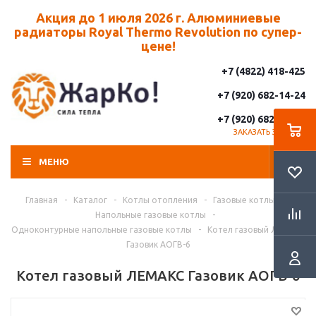
Акция до 1 июля 2026 г. Алюминиевые
радиаторы Royal Thermo Revolution по супер-
цене!
+7 (4822) 418-425
+7 (920) 682-14-24
+7 (920) 682-14-25
ЗАКАЗАТЬ ЗВОНОК
МЕНЮ
Главная
-
Каталог
-
Котлы отопления
-
Газовые котлы
-
Напольные газовые котлы
-
Одноконтурные напольные газовые котлы
-
Котел газовый ЛЕМАКС
Газовик АОГВ-6
Котел газовый ЛЕМАКС Газовик АОГВ-6