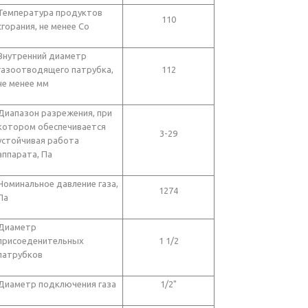
Температура продуктов
110
сгорания, не менее Со
Внутренний диаметр
газоотводящего патрубка,
112
не менее мм
Диапазон разрежения, при
котором обеспечивается
3-29
устойчивая работа
аппарата, Па
Номинальное давление газа,
1274
Па
Диаметр
присоеденительных
1 1/2
патрубков
Диаметр подключения газа
1/2"