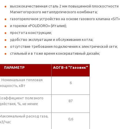
высококачественная сталь 2 мм повышенной плоскостности
Магнитогорского металлургического комбината;
газогорелочное устройство на основе газового клапана «SIT»
и горелки «POLIDORO» (Италия);
простота конструкции;
удобство эксплуатации и обслуживания котла;
отсутствие требования подключения к электрической сети;
стильный и в тоже время консервативный дизайн;
ПАРАМЕТР
АОГВ-6 "Газовик"
Номинальная тепловая
6
мощность, кВт
Коэффициент полезного
87
действия, %, не менее
Максимальный расход газа,
0,6
м3/час