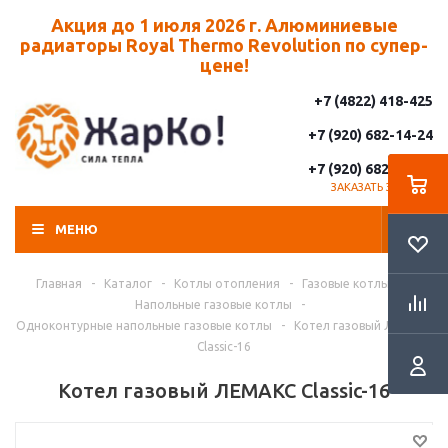
Акция до 1 июля 2026 г. Алюминиевые
радиаторы Royal Thermo Revolution по супер-
цене!
+7 (4822) 418-425
+7 (920) 682-14-24
+7 (920) 682-14-25
ЗАКАЗАТЬ ЗВОНОК
МЕНЮ
Главная
-
Каталог
-
Котлы отопления
-
Газовые котлы
-
Напольные газовые котлы
-
Одноконтурные напольные газовые котлы
-
Котел газовый ЛЕМАКС
Classic-16
Котел газовый ЛЕМАКС Classic-16