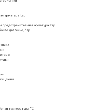
ктеристики
я арматура Itap
ы предохранительная арматура Itap
очее давление, бар
ехника
ния
артиры
вления
аль
ки, дюйм
очая температура, °С