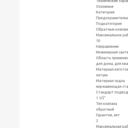
Технические хара
Основные
Категория
Предохранительна
Подкатегория
Обратные клапан
Максимальное раб
10
Направление
Инженерная сант
Область примене
для дома, для кв
Материал изгото
латунь
Материал седла
нержавеющая ст
Стандарт подвод
1 1/2"
Тип клапана
обратный
Гарантия, лет
2
Максимальная раб