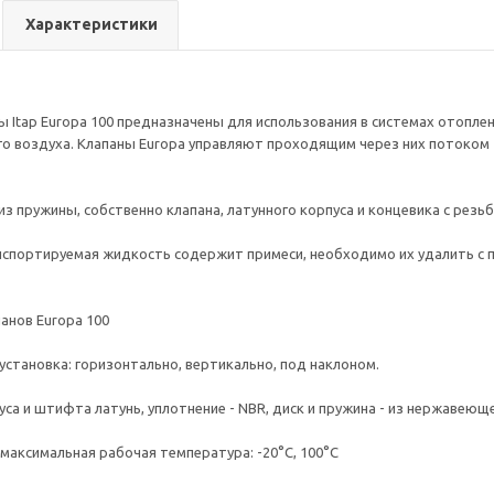
Характеристики
 Itap Europa 100 предназначены для использования в системах отопле
го воздуха. Клапаны Europa управляют проходящим через них потоком 
з пружины, собственно клапана, латунного корпуса и концевика с резьб
анспортируемая жидкость содержит примеси, необходимо их удалить с
анов Europa 100
установка: горизонтально, вертикально, под наклоном.
са и штифта латунь, уплотнение - NBR, диск и пружина - из нержавеюще
максимальная рабочая температура: -20°C, 100°C