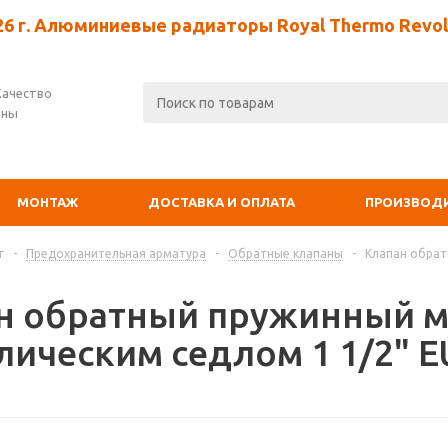
26 г. Алюминиевые радиаторы Royal Thermo Revolu
Качество
ены
МОНТАЖ
ДОСТАВКА И ОПЛАТА
ПРОИЗВОД
г
-
Предохранительная арматура
-
Обратные клапаны
-
Клапан обрат
н обратный пружинный м
лическим седлом 1 1/2" 