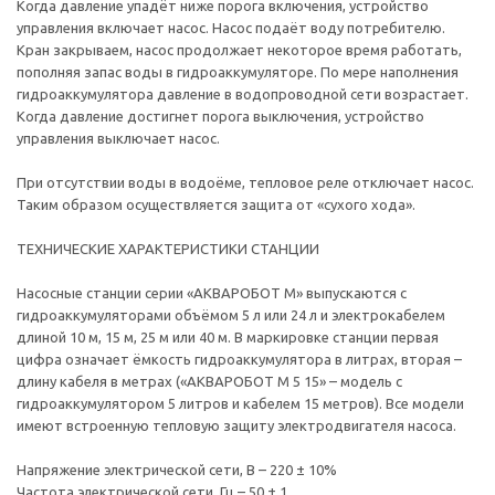
Когда давление упадёт ниже порога включения, устройство
управления включает насос. Насос подаёт воду потребителю.
Кран закрываем, насос продолжает некоторое время работать,
пополняя запас воды в гидроаккумуляторе. По мере наполнения
гидроаккумулятора давление в водопроводной сети возрастает.
Когда давление достигнет порога выключения, устройство
управления выключает насос.
При отсутствии воды в водоёме, тепловое реле отключает насос.
Таким образом осуществляется защита от «сухого хода».
ТЕХНИЧЕСКИЕ ХАРАКТЕРИСТИКИ СТАНЦИИ
Насосные станции серии «АКВАРОБОТ М» выпускаются с
гидроаккумуляторами объёмом 5 л или 24 л и электрокабелем
длиной 10 м, 15 м, 25 м или 40 м. В маркировке станции первая
цифра означает ёмкость гидроаккумулятора в литрах, вторая –
длину кабеля в метрах («АКВАРОБОТ М 5 15» – модель с
гидроаккумулятором 5 литров и кабелем 15 метров). Все модели
имеют встроенную тепловую защиту электродвигателя насоса.
Напряжение электрической сети, В – 220 ± 10%
Частота электрической сети, Гц – 50 ± 1