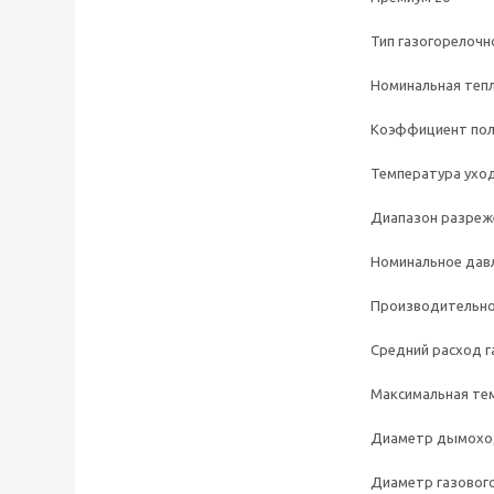
Тип газогорелочно
Номинальная тепл
Коэффициент поле
Температура уходя
Диапазон разреже
Номинальное давле
Производительност
Средний расход газ
Максимальная тем
Диаметр дымоход
Диаметр газового 