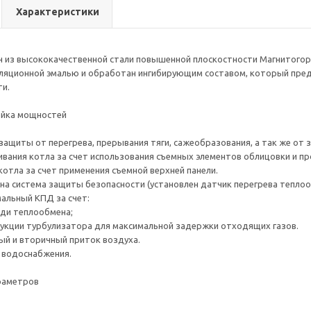
Характеристики
 из высококачественной стали повышенной плоскостности Магнитогор
ляционной эмалью и обработан ингибирующим составом, который пред
ти.
ейка мощностей
защиты от перегрева, прерывания тяги, сажеобразования, а так же от з
вания котла за счет использования съемных элементов облицовки и пр
котла за счет применения съемной верхней панели.
а система защиты безопасности (установлен датчик перегрева теплоо
альный КПД за счет:
ди теплообмена;
укции турбулизатора для максимальной задержки отходящих газов.
ый и вторичный приток воздуха.
 водоснабжения.
раметров