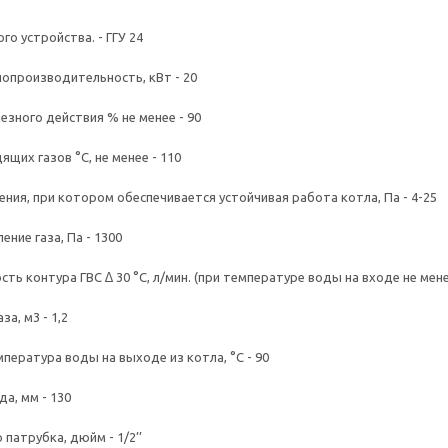
го устройства. - ГГУ 24
опроизводительность, кВт - 20
зного действия % не менее - 90
щих газов °С, не менее - 110
ния, при котором обеспечивается устойчивая работа котла, Па - 4-25
ние газа, Па - 1300
ь контура ГВС ∆ 30 °С, л/мин. (при температуре воды на входе не менее
а, м3 - 1,2
пература воды на выходе из котла, °С - 90
а, мм - 130
патрубка, дюйм - 1/2’’