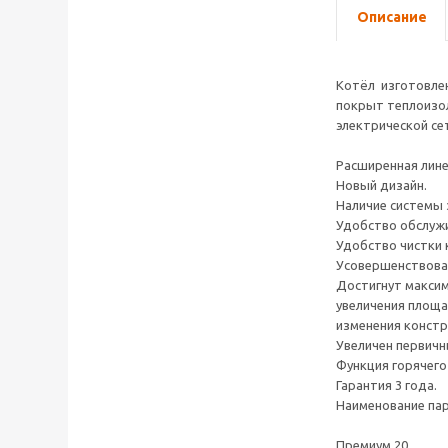
Описание
Котёл изготовлен
покрыт теплоизо
электрической се
Расширенная лин
Новый дизайн.
Наличие системы 
Удобство обслужи
Удобство чистки 
Усовершенствован
Достигнут максим
увеличения площа
изменения констр
Увеличен первичн
Функция горячего
Гарантия 3 года.
Наименование па
Премиум 20