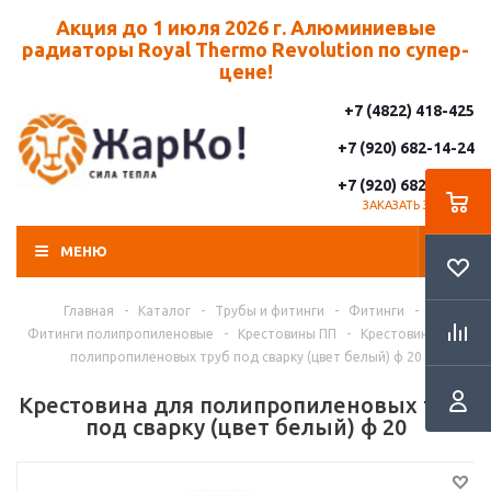
Акция до 1 июля 2026 г. Алюминиевые
радиаторы Royal Thermo Revolution по супер-
цене!
+7 (4822) 418-425
+7 (920) 682-14-24
+7 (920) 682-14-25
ЗАКАЗАТЬ ЗВОНОК
МЕНЮ
Главная
-
Каталог
-
Трубы и фитинги
-
Фитинги
-
Фитинги полипропиленовые
-
Крестовины ПП
-
Крестовина для
полипропиленовых труб под сварку (цвет белый) ф 20
Крестовина для полипропиленовых труб
под сварку (цвет белый) ф 20