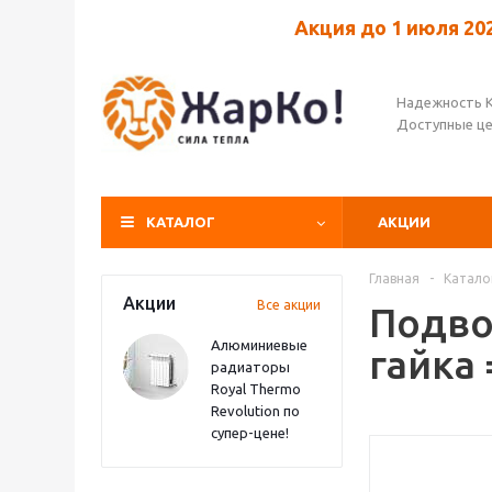
Акция до 1 июля 20
Надежность 
Доступные ц
КАТАЛОГ
АКЦИИ
Главная
-
Катало
Акции
Все акции
Подво
Алюминиевые
гайка 
радиаторы
Royal Thermo
Revolution по
супер-цене!