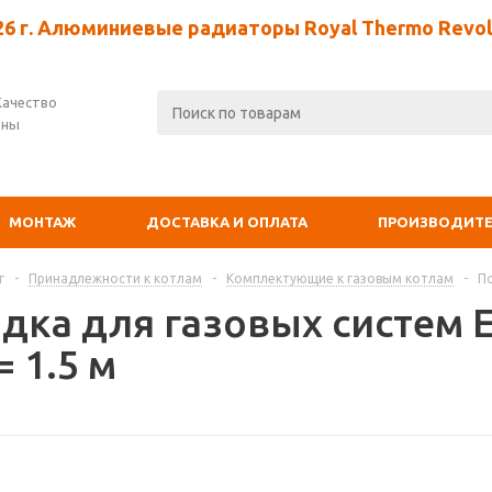
26 г. Алюминиевые радиаторы Royal Thermo Revolu
Качество
ены
МОНТАЖ
ДОСТАВКА И ОПЛАТА
ПРОИЗВОДИТ
г
-
Принадлежности к котлам
-
Комплектующие к газовым котлам
-
По
дка для газовых систем E
= 1.5 м