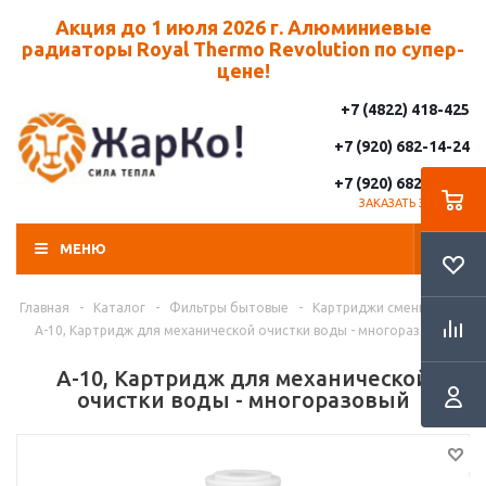
Акция до 1 июля 2026 г. Алюминиевые
радиаторы Royal Thermo Revolution по супер-
цене!
+7 (4822) 418-425
+7 (920) 682-14-24
+7 (920) 682-14-25
ЗАКАЗАТЬ ЗВОНОК
МЕНЮ
Главная
-
Каталог
-
Фильтры бытовые
-
Картриджи сменные
-
А-10, Картридж для механической очистки воды - многоразовый
А-10, Картридж для механической
очистки воды - многоразовый