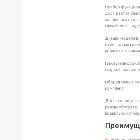
Прибор функциони
достигается благ
аварийного отклю
случайное выпаде
Дизайн модели BI
отлично смотритс
привлекательным
Газовый инфракра
гладкой поверхно
Оборудование раб
комплект.
Достаточно устан
режим обогрева -
правильно исполь
Преимущ
Мощность обог