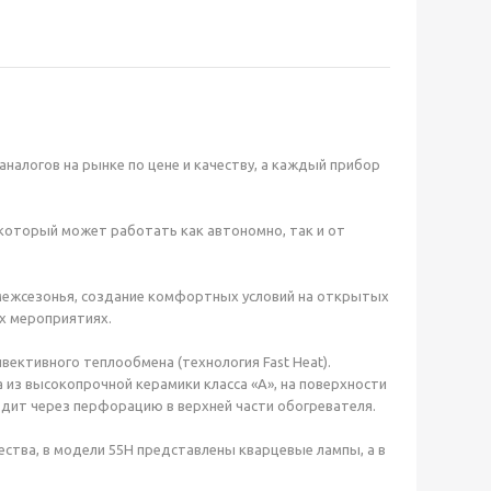
 аналогов на рынке по цене и качеству, а каждый прибор
, который может работать как автономно, так и от
 межсезонья, создание комфортных условий на открытых
х мероприятиях.
ективного теплообмена (технология Fast Heat).
 из высокопрочной керамики класса «А», на поверхности
ит через перфорацию в верхней части обогревателя.
ства, в модели 55H представлены кварцевые лампы, а в