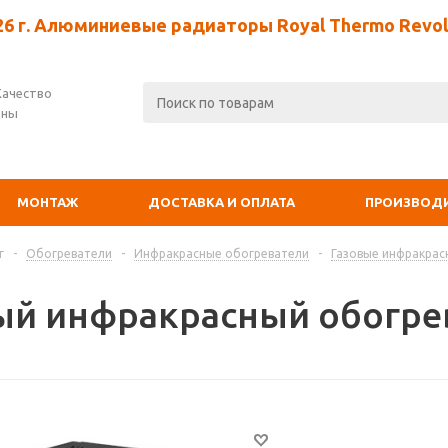
26 г. Алюминиевые радиаторы Royal Thermo Revolu
Качество
ены
МОНТАЖ
ДОСТАВКА И ОПЛАТА
ПРОИЗВОД
г
-
Обогреватели
-
Инфракрасные обогреватели
-
Газовые инфракрас
ый инфракрасный обогрев