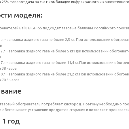
а 25% теплоотдача за счет комбинации инфракрасного и конвективног
сти модели:
ревателей Ballu BIGH-55 подходят газовые баллоны Российского произ
л - заправка жидкого газа не более 2,5 кг. При использовании обогрев
ов
2 л - заправка жидкого газа не более 5 кг.При использовании обогрева
в
7 л - заправка жидкого газа не более 11,4 кг.При использовании обогр
 38 часов
0 л - заправка жидкого газа не более 21,2 кг.При использовании обогр
 70,5 часов.
ивание
газовый обогреватель потребляет кислород. Поэтому необходимо про
о обеспечивает устранение продуктов сгорания и позволяет произвести
 1 год