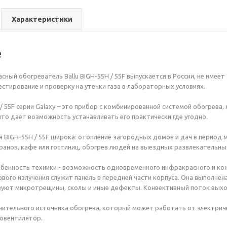
Характеристики
е
ный обогреватель Ballu BIGH-55H / 55F выпускается в России, не имеет
стирование и проверку на утечки газа в лабораторных условиях.
/ 55F серии Galaxy – это прибор с комбинированной системой обогрева
что дает возможность устанавливать его практически где угодно.
 BIGH-55H / 55F широка: отопление загородных домов и дач в период
анов, кафе или гостиниц, обогрев людей на выездных развлекательны
бенность техники - возможность одновременного инфракрасного и конв
вого излучения служит панель в передней части корпуса. Она выполнена
уют микротрещины, сколы и иные дефекты. Конвективный поток выход
нительного источника обогрева, который может работать от электриче
ловентилятор.