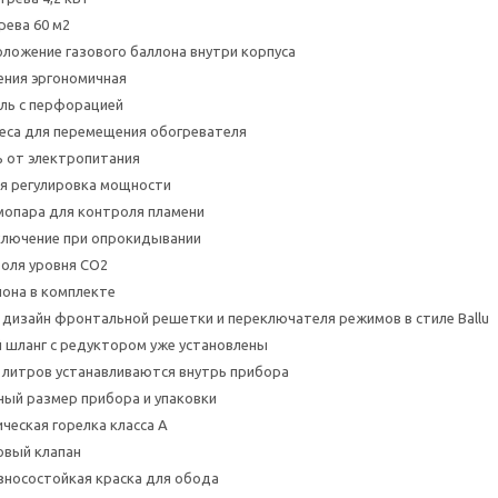
ева 60 м2
ложение газового баллона внутри корпуса
ения эргономичная
ль с перфорацией
еса для перемещения обогревателя
 от электропитания
ая регулировка мощности
опара для контроля пламени
ключение при опрокидывании
оля уровня СО2
она в комплекте
дизайн фронтальной решетки и переключателя режимов в стиле Ballu
 шланг с редуктором уже установлены
 литров устанавливаются внутрь прибора
ый размер прибора и упаковки
ческая горелка класса А
овый клапан
зносостойкая краска для обода