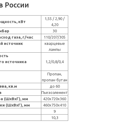
в России
1,55 / 2,90 /
щность, кВт
4,20
 мБар
30
ход газа, г/час
110/207/305
й источник
кварцевые
лампы
ость
го источника
1,2/0,8/0,4
Пропан,
пропан-бутан
ва, кв.м
до 60
а
Пьезоэлемент
а (ШxВxГ), мм
420х720х360
ки (ШxВxГ), мм
460х750х410
9
10,3