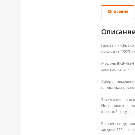
Описание
Описани
Газовый инфракрас
проходит 100% те
Модель BIGH-55H 
электропитания, 
Сфера применения
площадках рестор
Эксклюзивная осо
Источником тепло
которой отсутств
В качестве допол
модели 55F - теп