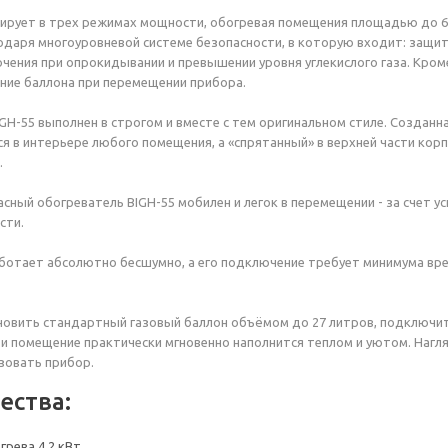
рует в трех режимах мощности, обогревая помещения площадью до 60
одаря многоуровневой системе безопасности, в которую входит: защи
чения при опрокидывании и превышении уровня углекислого газа. Кро
ние баллона при перемещении прибора.
GH-55 выполнен в строгом и вместе с тем оригинальном стиле. Создан
я в интерьере любого помещения, а «спрятанный» в верхней части корп
.
сный обогреватель BIGH-55 мобилен и легок в перемещении - за счет 
сти.
отает абсолютно бесшумно, а его подключение требует минимума време
овить стандартный газовый баллон объёмом до 27 литров, подключить
 и помещение практически мгновенно наполнится теплом и уютом. Нагля
зовать прибор.
ества:
рева 4,2 кВт