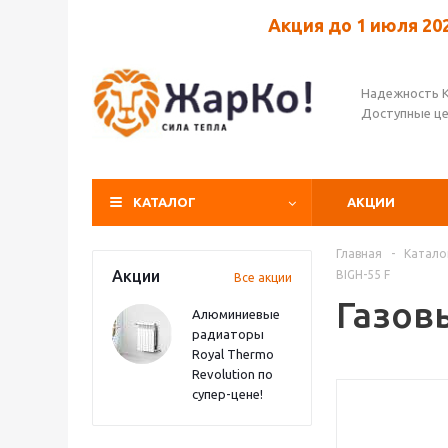
Акция до 1 июля 20
Надежность 
Доступные ц
КАТАЛОГ
АКЦИИ
Главная
-
Катало
Акции
BIGH-55 F
Все акции
Газов
Алюминиевые
радиаторы
Royal Thermo
Revolution по
супер-цене!