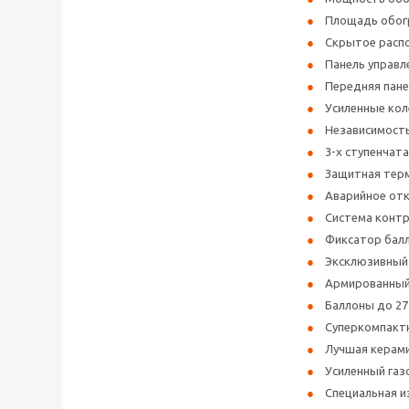
Площадь обогр
Скрытое распо
Панель управл
Передняя пане
Усиленные кол
Независимость
3-х ступенчат
Защитная терм
Аварийное от
Система контр
Фиксатор балл
Эксклюзивный 
Армированный
Баллоны до 27
Суперкомпактн
Лучшая керами
Усиленный газ
Специальная и