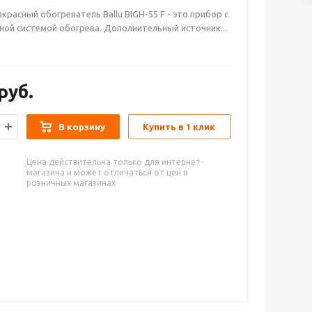
акрасный
обогреватель
Ballu
BIGH-5
5 F -
это прибор с
ой системой обогрева. Дополнительный источник...
руб.
В корзину
Купить в 1 клик
Цена действительна только для интернет-
магазина и может отличаться от цен в
розничных магазинах