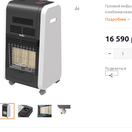
Газовый
инфр
комбинированн
Подробнее
16 590
Поделиться