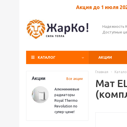
Акция до 1 июля 20
Надежность 
Доступные ц
КАТАЛОГ
АКЦИИ
Главная
-
Катало
Акции
Все акции
Мат E
Алюминиевые
(комп
радиаторы
Royal Thermo
Revolution по
супер-цене!