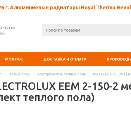
26 г. Алюминиевые радиаторы Royal Thermo Revolu
Качество
ены
МОНТАЖ
ДОСТАВКА И ОПЛАТА
ПРОИЗВОД
г
-
Теплые полы
-
Электрические теплые полы
-
Мат ELECTROLUX EEM 2
LECTROLUX EEM 2-150-2 ме
лект теплого пола)