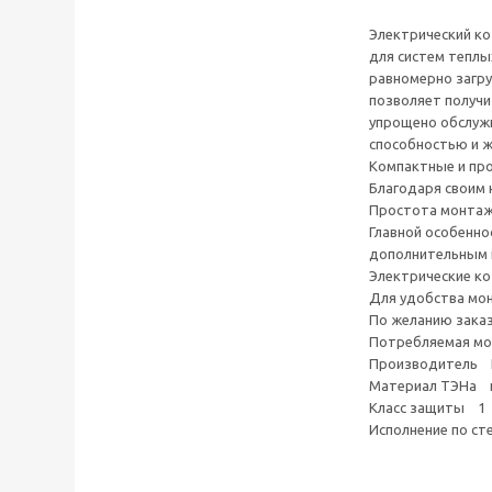
Электрический ко
для систем теплы
равномерно загру
позволяет получи
упрощено обслужи
способностью и ж
Компактные и пр
Благодаря своим 
Простота монтаж
Главной особенно
дополнительным 
Электрические ко
Для удобства мон
По желанию зака
Потребляемая мо
Производитель 
Материал ТЭНа н
Класс защиты 1
Исполнение по с