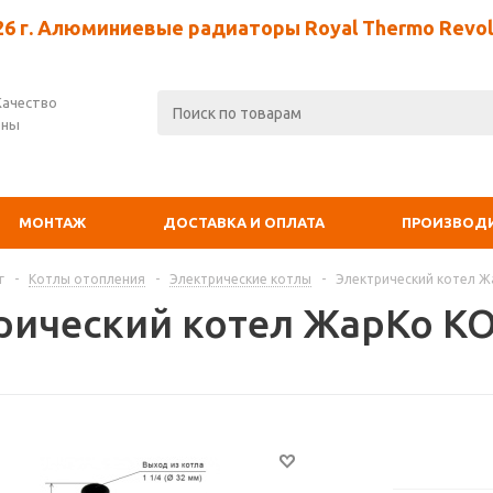
26 г. Алюминиевые радиаторы Royal Thermo Revolu
Качество
ены
МОНТАЖ
ДОСТАВКА И ОПЛАТА
ПРОИЗВОД
г
-
Котлы отопления
-
Электрические котлы
-
Электрический котел Ж
рический котел ЖарКо КО