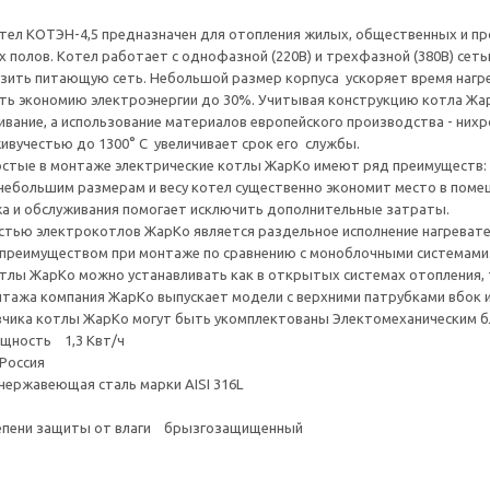
тел КОТЭН-4,5 предназначен для отопления жилых, общественных и пр
х полов. Котел работает с однофазной (220В) и трехфазной (380В) сет
зить питающую сеть. Небольшой размер корпуса ускоряет время нагре
ть экономию электроэнергии до 30%. Учитывая конструкцию котла Жар
вание, а использование материалов европейского производства - них
ивучестью до 1300° C увеличивает срок его службы.
остые в монтаже электрические котлы ЖарКо имеют ряд преимуществ:
небольшим размерам и весу котел существенно экономит место в поме
а и обслуживания помогает исключить дополнительные затраты.
стью электрокотлов ЖарКо является раздельное исполнение нагревател
преимуществом при монтаже по сравнению с моноблочными системами
тлы ЖарКо можно устанавливать как в открытых системах отопления, 
тажа компания ЖарКо выпускает модели с верхними патрубками вбок и
зчика котлы ЖарКо могут быть укомплектованы Электомеханическим
щность 1,3 Квт/ч
Россия
ержавеющая сталь марки AISI 316L
тепени защиты от влаги брызгозащищенный