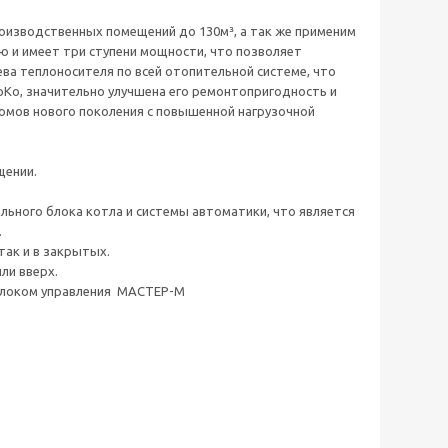
оизводственных помещений до 130м³, а так же применим
ью и имеет три ступени мощности, что позволяет
ва теплоносителя по всей отопительной системе, что
Ко, значительно улучшена его ремонтопригодность и
ромов нового поколения с повышенной нагрузочной
щении.
ьного блока котла и системы автоматики, что является
.
так и в закрытых.
ли вверх.
 блоком управления МАСТЕР-М