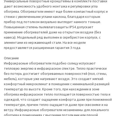
Универсальные поворотные кронштейны в комплекте поставки
дают возможность удобного монтажа и регулировки угла
обогрева. Обогреватели имеют еще более компактный корпус и
стенки с увеличенными углами наклона, благодаря которым
прибор под потолком визуально выглядит намного тоньше.
Повышенная степень пылевлагозащиты IP54 допускает
применение обогревателей даже на открытом воздухе (без
навеса). Модельный ряд выполнен в серебристом корпусе, с
элементами из нержавеющей стали. На все модели
предоставляется расширенная гарантия 3 года.
Описание
Инфракрасные обогреватели подобно солнцу испускают
тепловую энергию в инфракрасном спектре. Тепло практически
без потерь достигает обогреваемых поверхностей (пол, стены,
мебель), которые уже нагревают воздух. Это создает мягкий
комфортный микроклимат в помещении с минимальной разницей
температур по высоте. Кроме того, при нахождении в зоне
обогрева инфракрасное тепло поглощается поверхностью тела и
одеждой, что создает ощущение комфорта даже при пониженной
температуре, причем тепло ощущается даже при сквозняке и на
ветру. Инфракрасные обогреватели незаменимы для локального
обогрева в помещениях с высокими потолками или плохой