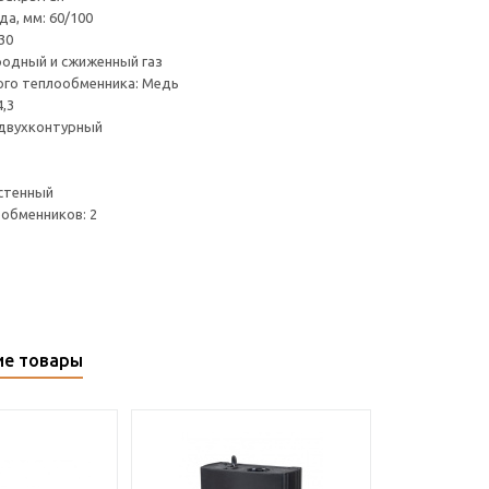
а, мм: 60/100
30
родный и сжиженный газ
ого теплообменника: Медь
,3
 двухконтурный
стенный
обменников: 2
ие товары