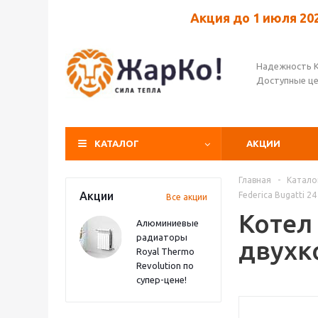
Акция до 1 июля 20
Надежность 
Доступные ц
КАТАЛОГ
АКЦИИ
Главная
-
Катало
Акции
Federica Bugatti 
Все акции
Котел 
Алюминиевые
радиаторы
двухк
Royal Thermo
Revolution по
супер-цене!