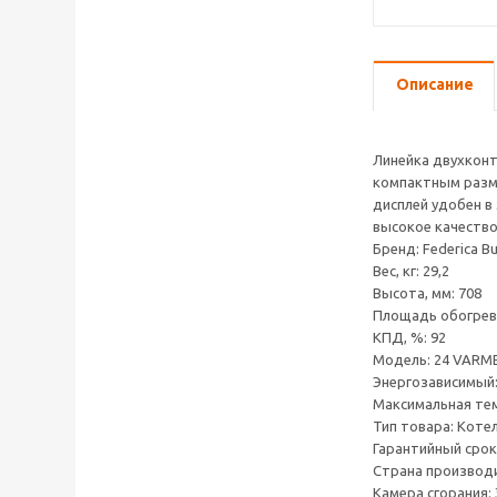
Описание
Линейка двухконт
компактным разме
дисплей удобен в
высокое качество
Бренд: Federica Bu
Вес, кг: 29,2
Высота, мм: 708
Площадь обогрева
КПД, %: 92
Модель: 24 VARME
Энергозависимый:
Максимальная тем
Тип товара: Коте
Гарантийный срок:
Страна производи
Камера сгорания: