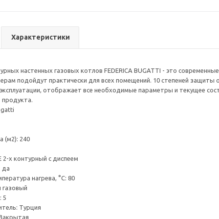
Характеристики
урных настенных газовых котлов FEDERICA BUGATTI - это современные,
рам подойдут практически для всех помещений. 10 степеней защиты о
 эксплуатации, отображает все необходимые параметры и текущее сос
 продукта.
gatti
 (м2): 240
 2-х контурный с диспеем
 да
пература нагрева, °С: 80
л газовый
 5
тель: Турция
 Закрытая