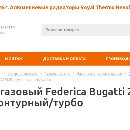
26 г. Алюминиевые радиаторы Royal Thermo Revolu
Качество
ены
МОНТАЖ
ДОСТАВКА И ОПЛАТА
ПРОИЗВОД
г
-
Котлы отопления
-
Газовые котлы
-
Настенные газовые котлы
-
24 VARME двухконтурный/турбо
газовый Federica Bugatti
онтурный/турбо