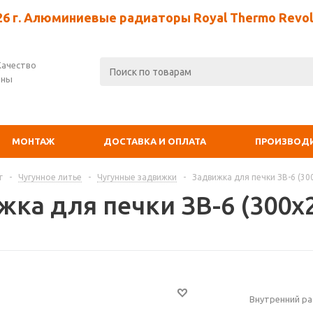
26 г. Алюминиевые радиаторы Royal Thermo Revolu
Качество
ены
МОНТАЖ
ДОСТАВКА И ОПЛАТА
ПРОИЗВОД
г
-
Чугунное литье
-
Чугунные задвижки
-
Задвижка для печки ЗВ-6 (30
жка для печки ЗВ-6 (300х
Внутренний ра