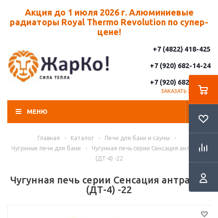
Акция до 1 июля 2026 г. Алюминиевые
радиаторы Royal Thermo Revolution по супер-
цене!
+7 (4822) 418-425
+7 (920) 682-14-24
+7 (920) 682-14-25
ЗАКАЗАТЬ ЗВОНОК
МЕНЮ
Главная
-
Каталог
-
Печи для бани и сауны
-
Чугунные печи для бани
-
Чугунная печь серии Сенсация антрацит
(ДТ-4) -22
Чугунная печь серии Сенсация антрацит
(ДТ-4) -22