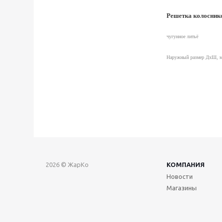
Решетка колосник
чугунное литьё
Наружный размер ДхШ, м
2026 © ЖарКо
КОМПАНИЯ
Новости
Магазины