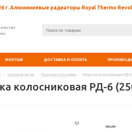
26 г. Алюминиевые радиаторы Royal Thermo Revolu
Качество
ены
МОНТАЖ
ДОСТАВКА И ОПЛАТА
ПРОИЗВОД
г
-
Чугунное литье
-
Чугунные колосники
-
Решетка колосниковая РД-6 
ка колосниковая РД-6 (25
300х200